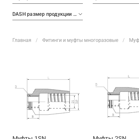
DASH размер продукции (рукава, фитинги, TC)
Главная
Фитинги и муфты многоразовые
Муф
Муфты 1SN
Муфты 2SN