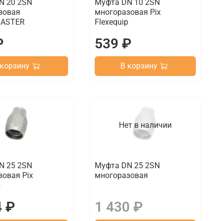
N 20 2SN
Муфта DN 10 2SN
зовая
многоразовая Pix
ASTER
Flexequip
₽
539 ₽
 корзину
В корзину
Нет в наличии
N 25 2SN
Муфта DN 25 2SN
овая Pix
многоразовая
p
4 ₽
1 430 ₽