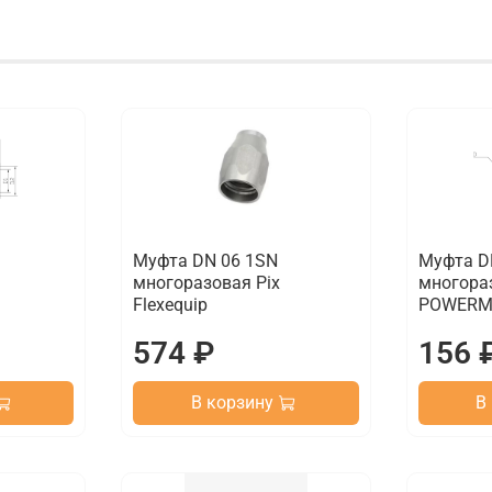
Муфта DN 06 1SN
Муфта D
многоразовая Pix
многора
Flexequip
POWERM
574 ₽
156 
В корзину
В