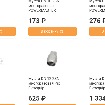
Муфта DN 10 2SN
Муфта D
многоразовая
многора
POWERMASTER
POWERM
173 ₽
276 
В корзину
В
Муфта DN 12 2SN
Муфта D
многоразовая Pix
многораз
Flexequip
Flexequi
625 ₽
1 33