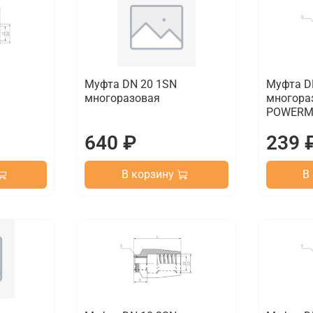
Муфта DN 20 1SN
Муфта D
многоразовая
многора
POWERM
640 ₽
239 
В корзину
В