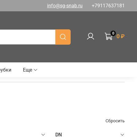
info@sg-snab.ru
+79117637181
0
0 ₽
рубки
Еще
Сбросить
DN