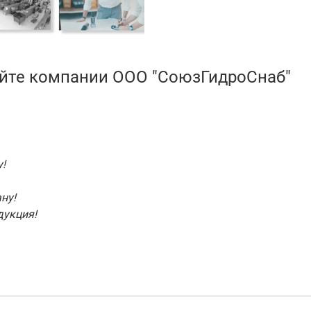
айте компании ООО "СоюзГидроСнаб"
!
ну!
дукция!