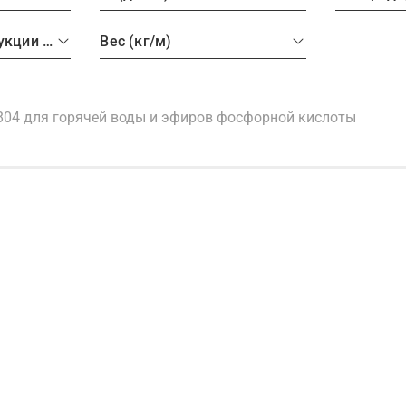
DASH размер продукции (рукава, фитинги, TC)
Вес (кг/м)
804 для горячей воды и эфиров фосфорной кислоты