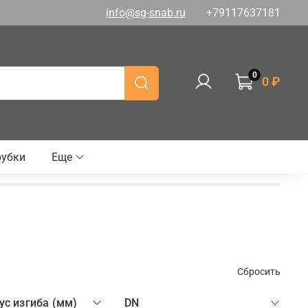
info@sg-snab.ru
+79117637181
0
0 ₽
рубки
Еще
Сбросить
ус изгиба (мм)
DN