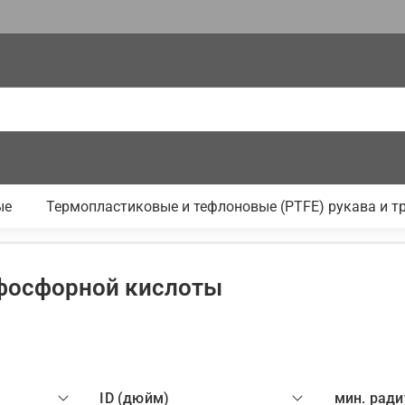
ые
Термопластиковые и тефлоновые (PTFE) рукава и т
 фосфорной кислоты
ID (дюйм)
мин. ради