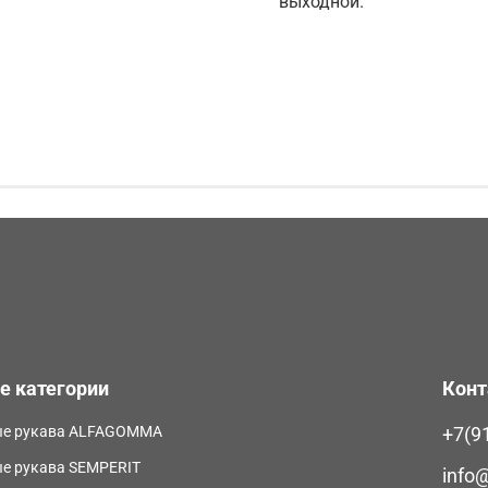
выходной.
е категории
Кон
е рукава ALFAGOMMA
+7(9
 рукава SEMPERIT
info