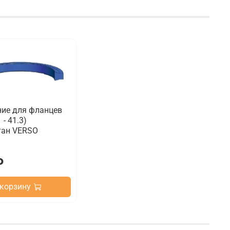
ние для фланцев
 - 41.3)
тан VERSO
₽
 корзину