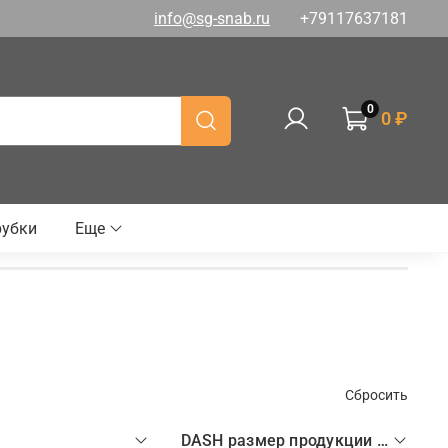
info@sg-snab.ru
+79117637181
0
0 ₽
рубки
Еще
Сбросить
DASH размер продукции (рукава, фитинги, TC)