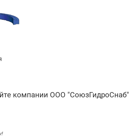
я
айте компании ООО "СоюзГидроСнаб"
!