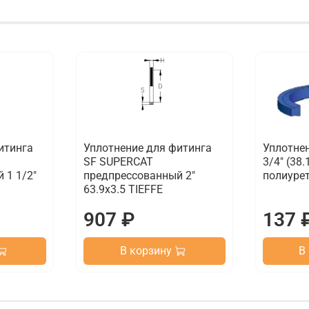
итинга
Уплотнение для фитинга
Уплотне
SF SUPERCAT
3/4" (38.1
 1 1/2"
предпрессованный 2"
полиуре
63.9x3.5 TIEFFE
907 ₽
137 
В корзину
В