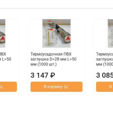
ПВХ
Термоусадочная ПВХ
Термоус
м L=50
заглушка D=28 мм L=50
заглушк
мм (1000 шт.)
мм (1000
3 147 ₽
3 08
В корзину
В