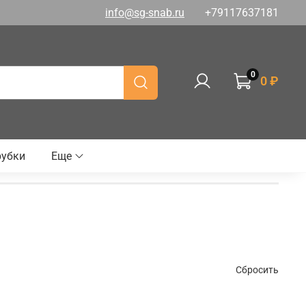
info@sg-snab.ru
+79117637181
0
0 ₽
рубки
Еще
Сбросить