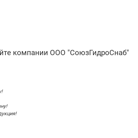
айте компании ООО "СоюзГидроСнаб"
!
ну!
дукция!