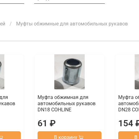
лей
Муфты обжимные для автомобильных рукавов
для
Муфта обжимная для
Муфта о
укавов
автомобильных рукавов
автомоб
DN18 COHLINE
DN28 CO
61 ₽
154 
В корзину
В