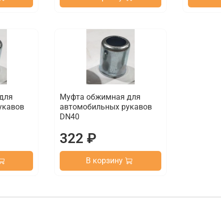
для
Муфта обжимная для
укавов
автомобильных рукавов
DN40
322 ₽
В корзину