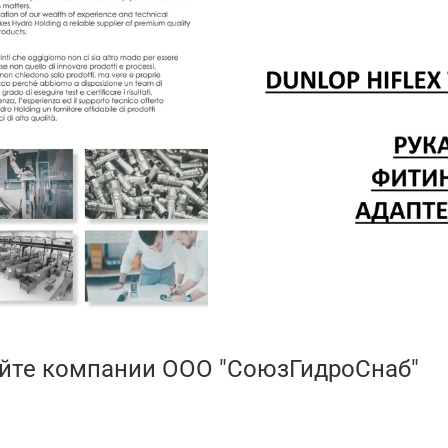
айте компании ООО "СоюзГидроСнаб"