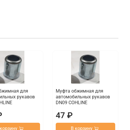
бжимная для
Муфта обжимная для
ильных рукавов
автомобильных рукавов
HLINE
DN09 COHLINE
₽
47 ₽
 корзину
В корзину