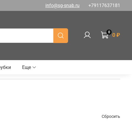
info@sg-snab.ru
+79117637181
0
0 ₽
рубки
Еще
Сбросить