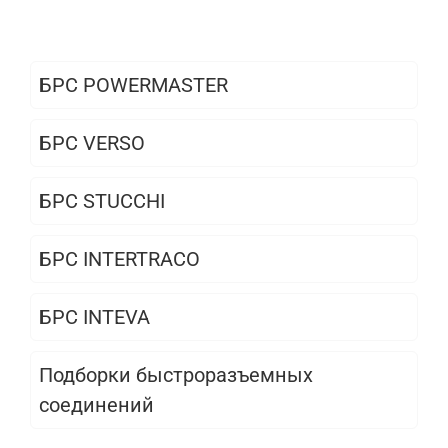
БРС POWERMASTER
БРС VERSO
БРС STUCCHI
БРС INTERTRACO
БРС INTEVA
Подборки быстроразъемных
соединений