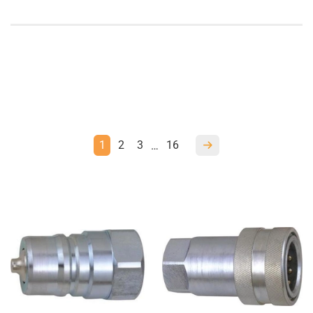
1
2
3
16
…