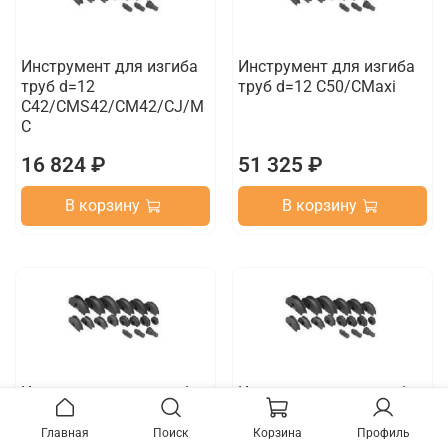
Инструмент для изгиба
Инструмент для изгиба
труб d=12
труб d=12 C50/CMaxi
C42/CMS42/CM42/CJ/M
C
16 824 ₽
51 325 ₽
В корзину
В корзину
Инструмент для изгиба
Инструмент для изгиба
труб d=14
труб d=14 C50/CMaxi
C42/CMS42/CM42/CJ/M
Главная
Поиск
Корзина
Профиль