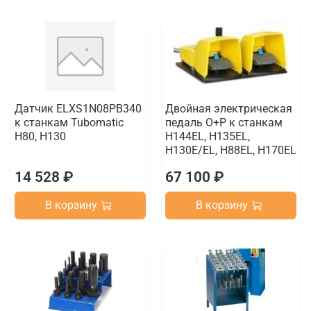
Датчик ELXS1N08PB340
Двойная электрическая
к станкам Tubomatic
педаль O+P к станкам
H80, H130
H144EL, H135EL,
H130E/EL, H88EL, H170EL
14 528 ₽
67 100 ₽
В корзину
В корзину