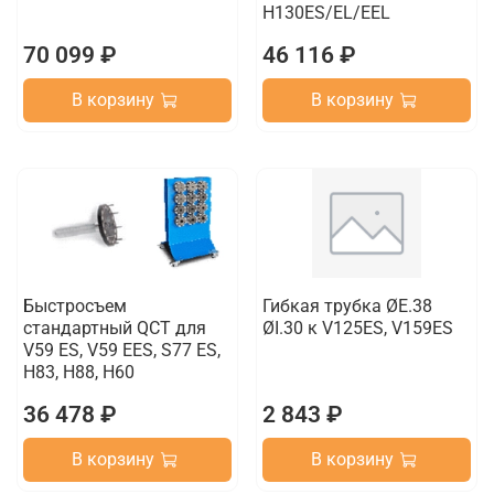
H130ES/EL/EEL
70 099 ₽
46 116 ₽
В корзину
В корзину
Быстросъем
Гибкая трубка ØE.38
стандартный QCT для
ØI.30 к V125ES, V159ES
V59 ES, V59 EES, S77 ES,
H83, H88, H60
36 478 ₽
2 843 ₽
В корзину
В корзину