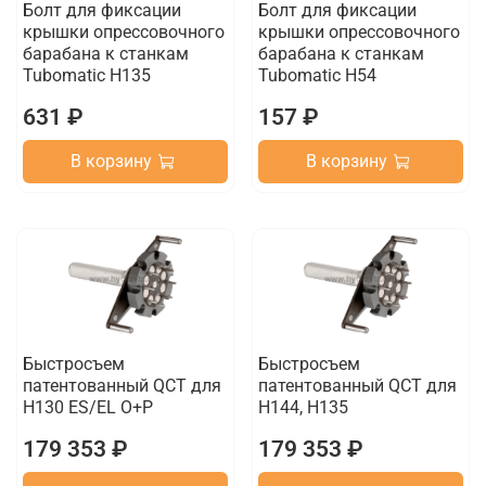
Болт для фиксации
Болт для фиксации
крышки опрессовочного
крышки опрессовочного
барабана к станкам
барабана к станкам
Tubomatic H135
Tubomatic H54
631 ₽
157 ₽
В корзину
В корзину
Быстросъем
Быстросъем
патентованный QCT для
патентованный QCT для
H130 ES/EL O+P
H144, H135
179 353 ₽
179 353 ₽