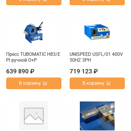
Пресс TUBOMATIC H83/E
UNISPEED USFL/01 400V
PI ручной O+P
50HZ 3PH
639 890 ₽
719 123 ₽
В корзину
В корзину