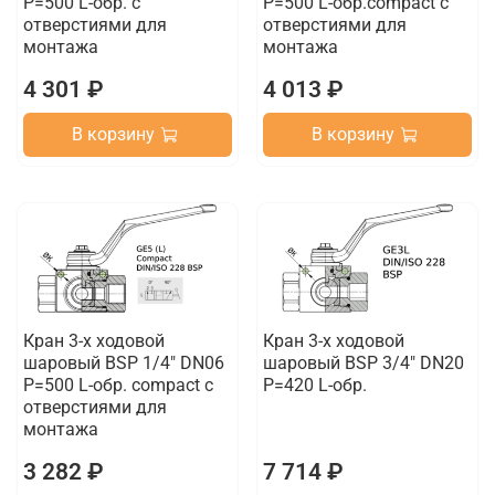
P=500 L-обр. с
P=500 L-обр.compact с
отверстиями для
отверстиями для
монтажа
монтажа
4 301 ₽
4 013 ₽
В корзину
В корзину
Кран 3-х ходовой
Кран 3-х ходовой
шаровый BSP 1/4" DN06
шаровый BSP 3/4" DN20
P=500 L-обр. compact с
P=420 L-обр.
отверстиями для
монтажа
3 282 ₽
7 714 ₽