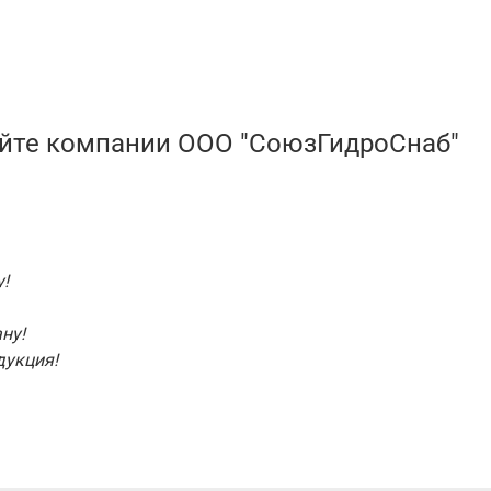
айте компании ООО "СоюзГидроСнаб"
!
ну!
дукция!