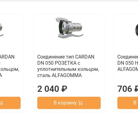
CARDAN
Соединение тип CARDAN
Соедине
с
DN 050 РОЗЕТКА с
DN 050 
кольцом,
уплотнительным кольцом,
ALFAGO
A
сталь ALFAGOMMA
2 040 ₽
706 
В корзину
В