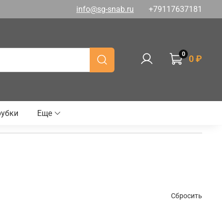
info@sg-snab.ru
+79117637181
0
0 ₽
рубки
Еще
Сбросить