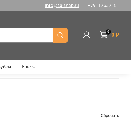
info@sg-snab.ru
+79117637181
0
0 ₽
рубки
Еще
Сбросить