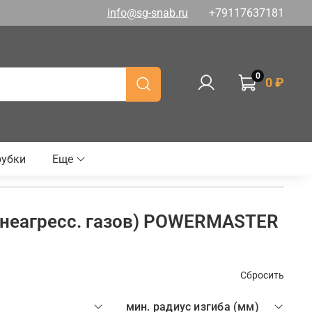
info@sg-snab.ru
+79117637181
0
0 ₽
рубки
Еще
и неагресс. газов) POWERMASTER
Сбросить
мин. радиус изгиба (мм)