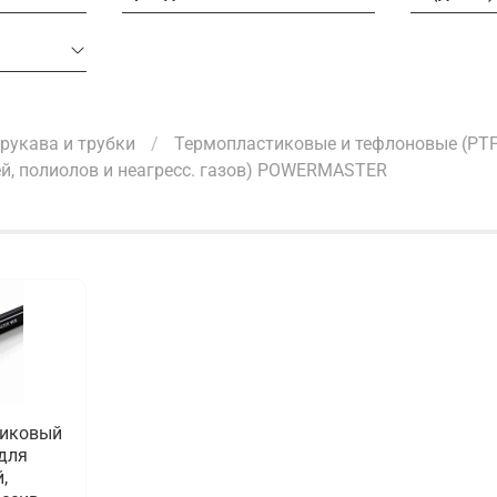
рукава и трубки
Термопластиковые и тефлоновые (PTF
ей, полиолов и неагресс. газов) POWERMASTER
тиковый
(для
,