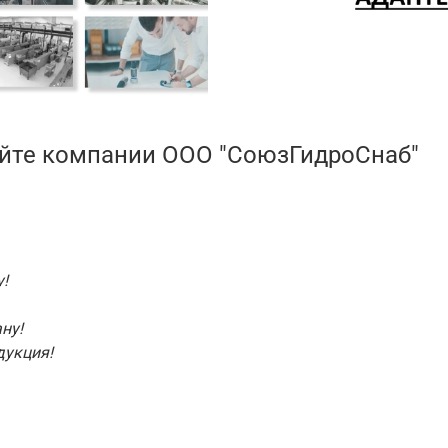
айте компании ООО "СоюзГидроСнаб"
!
ну!
дукция!