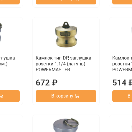
аглушка
Камлок тип DP, заглушка
Камлок т
юм.)
розетки 1.1/4 (латунь)
розетки 
POWERMASTER
POWERM
672 ₽
514 
В корзину
В