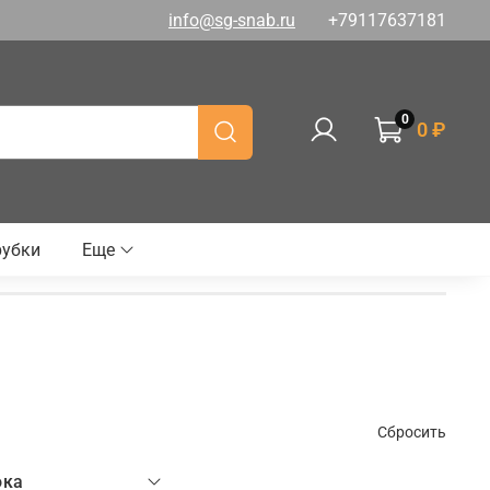
info@sg-snab.ru
+79117637181
0
0 ₽
рубки
Еще
Сбросить
ока