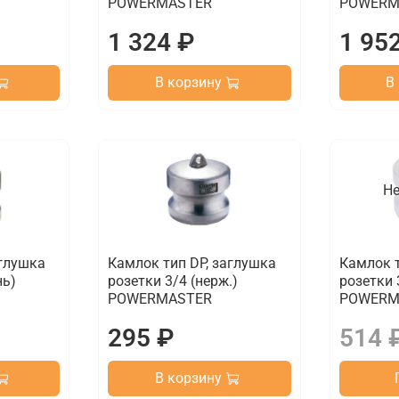
POWERMASTER
POWERM
1 324 ₽
1 95
В корзину
В
Не
аглушка
Камлок тип DP, заглушка
Камлок т
нь)
розетки 3/4 (нерж.)
розетки 
POWERMASTER
POWERM
295 ₽
514 
В корзину