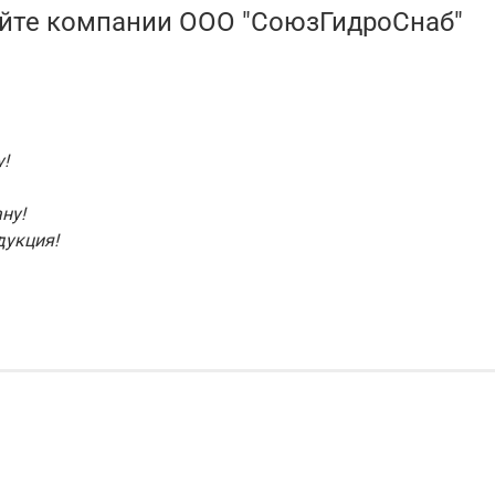
айте компании ООО "СоюзГидроСнаб"
!
ну!
дукция!