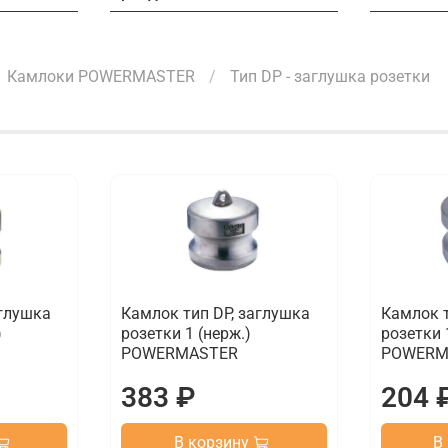
Камлоки POWERMASTER
Тип DP - заглушка розетки
аглушка
Камлок тип DP, заглушка
Камлок т
)
розетки 1 (нерж.)
розетки 
POWERMASTER
POWERM
383 ₽
204 
В корзину
В