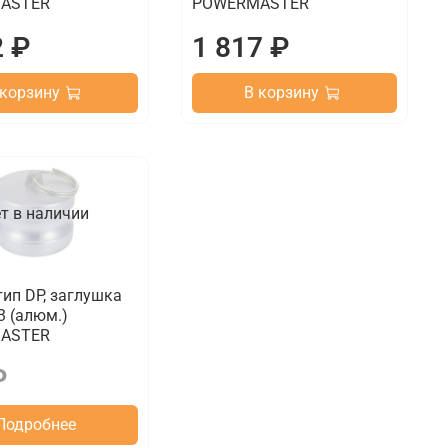
ASTER
POWERMASTER
2 ₽
1 817 ₽
 корзину
В корзину
т в наличии
ип DP, заглушка
3 (алюм.)
ASTER
₽
Подробнее