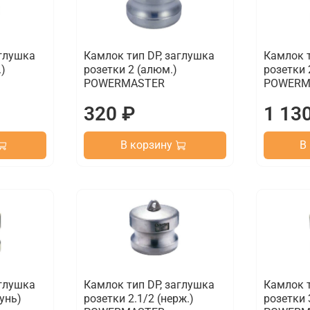
аглушка
Камлок тип DP, заглушка
Камлок т
.)
розетки 2 (алюм.)
розетки 
POWERMASTER
POWERM
320 ₽
1 13
В корзину
В
аглушка
Камлок тип DP, заглушка
Камлок т
тунь)
розетки 2.1/2 (нерж.)
розетки 