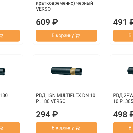
кратковременно) черный
VERSO
609 ₽
491 
В корзину
В
=180
РВД 1SN MULTIFLEX DN 10
РВД 2PW
P=180 VERSO
10 P=38
294 ₽
498 
В корзину
В