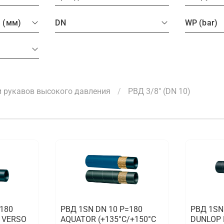
а (мм)
DN
WP (bar)
 рукавов высокого давления
РВД 3/8" (DN 10)
=180
РВД 1SN DN 10 P=180
РВД 1SN
) VERSO
AQUATOR (+135°C/+150°C
DUNLOP 