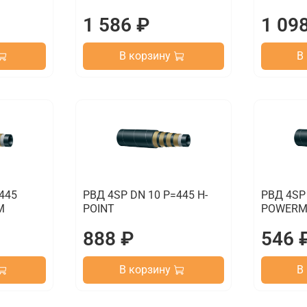
1 586 ₽
1 09
В корзину
В
445
РВД 4SP DN 10 P=445 H-
РВД 4SP
M
POINT
POWERM
888 ₽
546 
В корзину
В