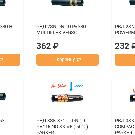
330 H-
РВД 2SN DN 10 P=330
РВД 2SN
MULTIFLEX VERSO
POWERM
362 ₽
232 
В корзину
В
63
РВД 3SK 371LT DN 10
РВД 3SK
P=445 NO-SKIVE (-50°C)
COMPACT
PARKER
PARKER