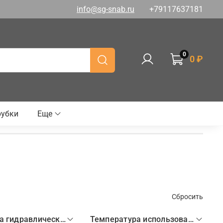
info@sg-snab.ru
+79117637181
0
0 ₽
рубки
Еще
Сбросить
Тип рукава гидравлического
Температура использования