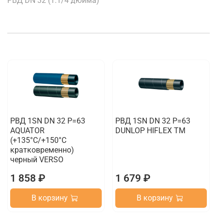
РВД DN 32 (1.1/4 дюйма)
РВД 1SN DN 32 P=63
РВД 1SN DN 32 P=63
AQUATOR
DUNLOP HIFLEX TM
(+135°C/+150°C
кратковременно)
черный VERSO
1 858 ₽
1 679 ₽
В корзину
В корзину