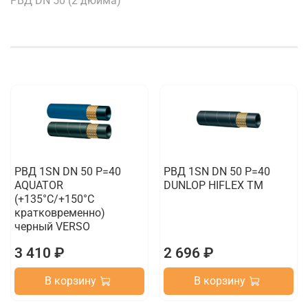
РВД DN 50 (2 дюйма)
РВД 1SN DN 50 P=40
РВД 1SN DN 50 P=40
AQUATOR
DUNLOP HIFLEX TM
(+135°C/+150°C
кратковременно)
черный VERSO
3 410 ₽
2 696 ₽
В корзину
В корзину